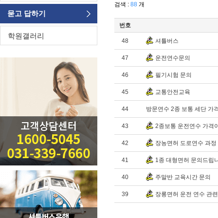
검색 :
88
개
묻고 답하기
번호
학원갤러리
48
셔틀버스
47
운전연수문의
46
필기시험 문의
45
교통안전교육
44
방문연수 2종 보통 세단 가
43
2종보통 운전연수 가격이
42
장농면허 도로연수 과정 
41
1종 대형면허 문의드립
40
주말반 교육시간 문의
39
장롱면허 운전 연수 관련