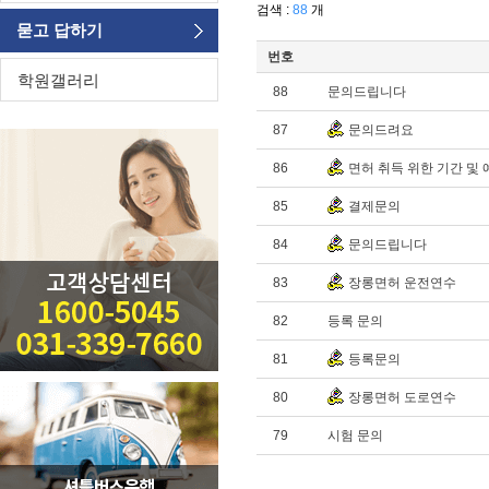
검색 :
88
개
묻고 답하기
번호
학원갤러리
88
문의드립니다
87
문의드려요
86
면허 취득 위한 기간 및
85
결제문의
84
문의드립니다
83
장롱면허 운전연수
82
등록 문의
81
등록문의
80
장롱면허 도로연수
79
시험 문의